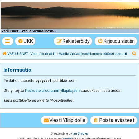
VAELLUSNET -
Vaellusturinat II
Keskustelua vaeltamisesta ja Lapista
UKK
Rekisteröidy
Kirjaudu sisään
E
VAELLUSNET - Vaellusturinat II
Vaella virtuaalisesti kunnes pääset oikeasti
t
s
Informaatio
i
Teidät on asetettu
pysyvästi
porttikieltoon.
Ota yhteyttä
Keskustelufoorumin ylläpitäjään
saadaksesi lisää tietoa.
Tämä porttikielto on annettu IP-osoitteellesi.
Viesti Ylläpidolle
Poista evästeet
Breeze style by
Ian Bradley