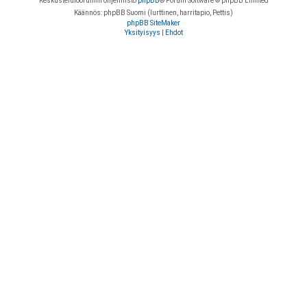
Keskustelufoorumin ohjelmisto
phpBB
® Forum Software © phpBB Limited
Käännös: phpBB Suomi (lurttinen, harritapio, Pettis)
phpBB SiteMaker
Yksityisyys
|
Ehdot