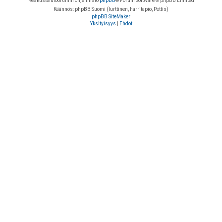
Keskustelufoorumin ohjelmisto
phpBB
® Forum Software © phpBB Limited
Käännös: phpBB Suomi (lurttinen, harritapio, Pettis)
phpBB SiteMaker
Yksityisyys
|
Ehdot