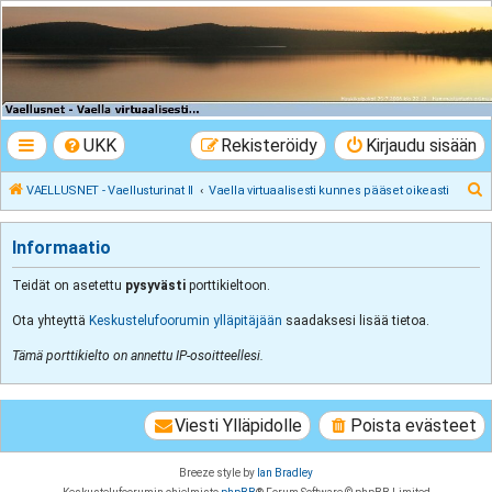
VAELLUSNET -
Vaellusturinat II
Keskustelua vaeltamisesta ja Lapista
UKK
Rekisteröidy
Kirjaudu sisään
E
VAELLUSNET - Vaellusturinat II
Vaella virtuaalisesti kunnes pääset oikeasti
t
s
Informaatio
i
Teidät on asetettu
pysyvästi
porttikieltoon.
Ota yhteyttä
Keskustelufoorumin ylläpitäjään
saadaksesi lisää tietoa.
Tämä porttikielto on annettu IP-osoitteellesi.
Viesti Ylläpidolle
Poista evästeet
Breeze style by
Ian Bradley