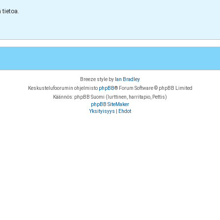
tietoa.
Breeze style by
Ian Bradley
Keskustelufoorumin ohjelmisto
phpBB
® Forum Software © phpBB Limited
Käännös: phpBB Suomi (lurttinen, harritapio, Pettis)
phpBB SiteMaker
Yksityisyys
|
Ehdot