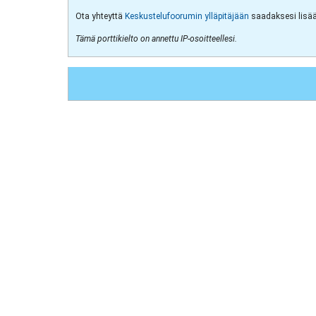
Ota yhteyttä
Keskustelufoorumin ylläpitäjään
saadaksesi lisää 
Tämä porttikielto on annettu IP-osoitteellesi.