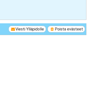
Viesti Ylläpidolle
Poista evästeet