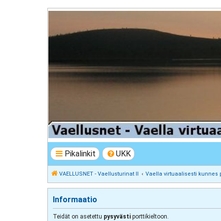
VAELLUSNET - Vaellusturinat II
Keskustelua vaeltamisesta ja Lapista
Pikalinkit
UKK
VAELLUSNET - Vaellusturinat II
Vaella virtuaalisesti kunnes 
Informaatio
Teidät on asetettu
pysyvästi
porttikieltoon.