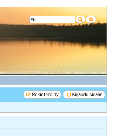
Etsi
Tarkennettu haku
Rekisteröidy
Kirjaudu sisään