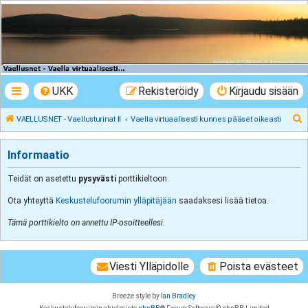
VAELLUSNET -
Vaellusturinat II
Keskustelua vaeltamisesta ja Lapista
UKK
Rekisteröidy
Kirjaudu sisään
E
VAELLUSNET - Vaellusturinat II
Vaella virtuaalisesti kunnes pääset oikeasti
t
s
Informaatio
i
Teidät on asetettu
pysyvästi
porttikieltoon.
Ota yhteyttä
Keskustelufoorumin ylläpitäjään
saadaksesi lisää tietoa.
Tämä porttikielto on annettu IP-osoitteellesi.
Viesti Ylläpidolle
Poista evästeet
Breeze style by
Ian Bradley