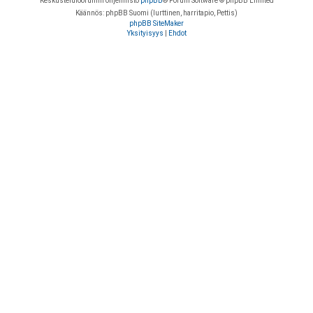
Keskustelufoorumin ohjelmisto
phpBB
® Forum Software © phpBB Limited
Käännös: phpBB Suomi (lurttinen, harritapio, Pettis)
phpBB SiteMaker
Yksityisyys
|
Ehdot