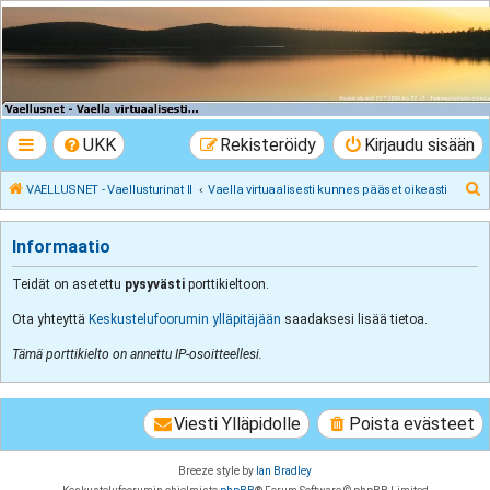
VAELLUSNET -
Vaellusturinat II
Keskustelua vaeltamisesta ja Lapista
UKK
Rekisteröidy
Kirjaudu sisään
E
VAELLUSNET - Vaellusturinat II
Vaella virtuaalisesti kunnes pääset oikeasti
t
s
Informaatio
i
Teidät on asetettu
pysyvästi
porttikieltoon.
Ota yhteyttä
Keskustelufoorumin ylläpitäjään
saadaksesi lisää tietoa.
Tämä porttikielto on annettu IP-osoitteellesi.
Viesti Ylläpidolle
Poista evästeet
Breeze style by
Ian Bradley