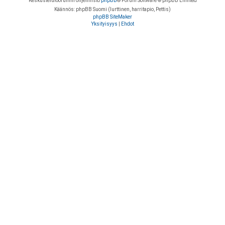
Keskustelufoorumin ohjelmisto
phpBB
® Forum Software © phpBB Limited
Käännös: phpBB Suomi (lurttinen, harritapio, Pettis)
phpBB SiteMaker
Yksityisyys
|
Ehdot