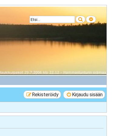
Etsi
Tarkennettu haku
Rekisteröidy
Kirjaudu sisään