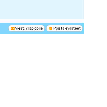
Viesti Ylläpidolle
Poista evästeet