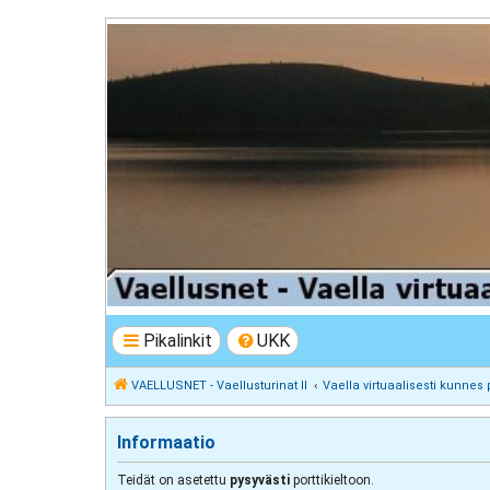
VAELLUSNET - Vaellusturinat II
Keskustelua vaeltamisesta ja Lapista
Pikalinkit
UKK
VAELLUSNET - Vaellusturinat II
Vaella virtuaalisesti kunnes 
Informaatio
Teidät on asetettu
pysyvästi
porttikieltoon.