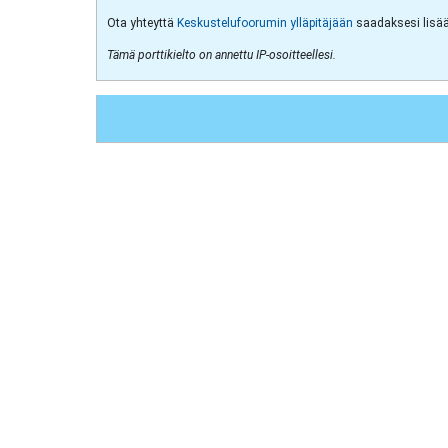
Ota yhteyttä
Keskustelufoorumin ylläpitäjään
saadaksesi lisää 
Tämä porttikielto on annettu IP-osoitteellesi.