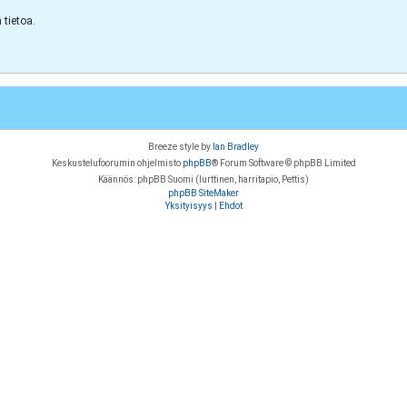
tietoa.
Breeze style by
Ian Bradley
Keskustelufoorumin ohjelmisto
phpBB
® Forum Software © phpBB Limited
Käännös: phpBB Suomi (lurttinen, harritapio, Pettis)
phpBB SiteMaker
Yksityisyys
|
Ehdot