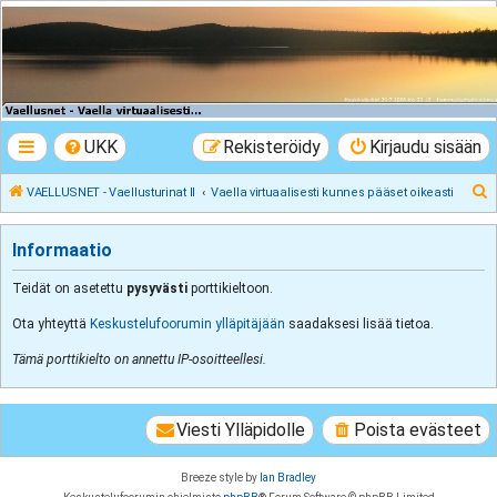
VAELLUSNET -
Vaellusturinat II
Keskustelua vaeltamisesta ja Lapista
UKK
Rekisteröidy
Kirjaudu sisään
E
VAELLUSNET - Vaellusturinat II
Vaella virtuaalisesti kunnes pääset oikeasti
t
s
Informaatio
i
Teidät on asetettu
pysyvästi
porttikieltoon.
Ota yhteyttä
Keskustelufoorumin ylläpitäjään
saadaksesi lisää tietoa.
Tämä porttikielto on annettu IP-osoitteellesi.
Viesti Ylläpidolle
Poista evästeet
Breeze style by
Ian Bradley