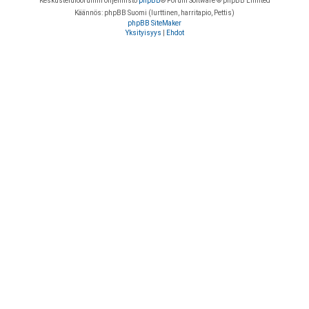
Keskustelufoorumin ohjelmisto
phpBB
® Forum Software © phpBB Limited
Käännös: phpBB Suomi (lurttinen, harritapio, Pettis)
phpBB SiteMaker
Yksityisyys
|
Ehdot