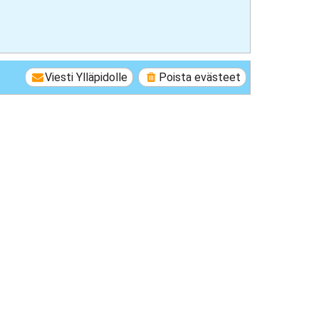
Viesti Ylläpidolle
Poista evästeet