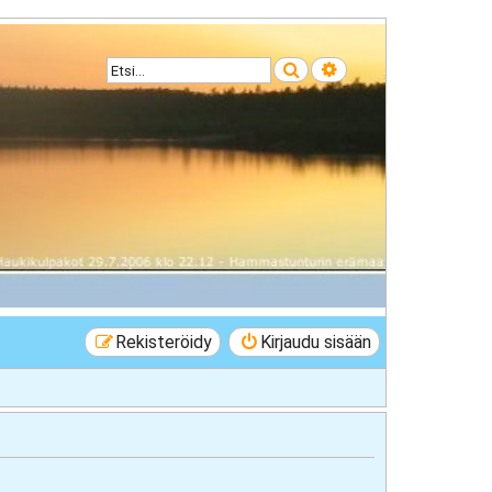
Etsi
Tarkennettu haku
Rekisteröidy
Kirjaudu sisään