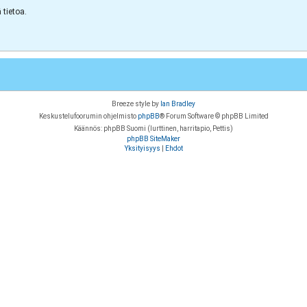
tietoa.
Breeze style by
Ian Bradley
Keskustelufoorumin ohjelmisto
phpBB
® Forum Software © phpBB Limited
Käännös: phpBB Suomi (lurttinen, harritapio, Pettis)
phpBB SiteMaker
Yksityisyys
|
Ehdot