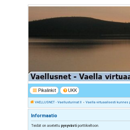
VAELLUSNET - Vaellusturinat II
Keskustelua vaeltamisesta ja Lapista
Pikalinkit
UKK
VAELLUSNET - Vaellusturinat II
Vaella virtuaalisesti kunnes 
Informaatio
Teidät on asetettu
pysyvästi
porttikieltoon.