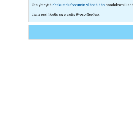
Ota yhteyttä
Keskustelufoorumin ylläpitäjään
saadaksesi lisää 
Tämä porttikielto on annettu IP-osoitteellesi.