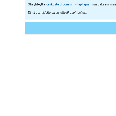
Ota yhteyttä
Keskustelufoorumin ylläpitäjään
saadaksesi lisää 
Tämä porttikielto on annettu IP-osoitteellesi.