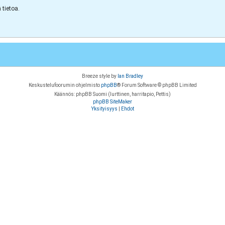
tietoa.
Breeze style by
Ian Bradley
Keskustelufoorumin ohjelmisto
phpBB
® Forum Software © phpBB Limited
Käännös: phpBB Suomi (lurttinen, harritapio, Pettis)
phpBB SiteMaker
Yksityisyys
|
Ehdot