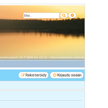
Etsi
Tarkennettu haku
Rekisteröidy
Kirjaudu sisään