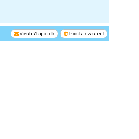
Viesti Ylläpidolle
Poista evästeet