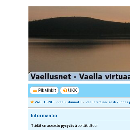
VAELLUSNET - Vaellusturinat II
Keskustelua vaeltamisesta ja Lapista
Pikalinkit
UKK
VAELLUSNET - Vaellusturinat II
Vaella virtuaalisesti kunnes 
Informaatio
Teidät on asetettu
pysyvästi
porttikieltoon.