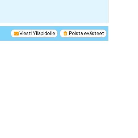
Viesti Ylläpidolle
Poista evästeet