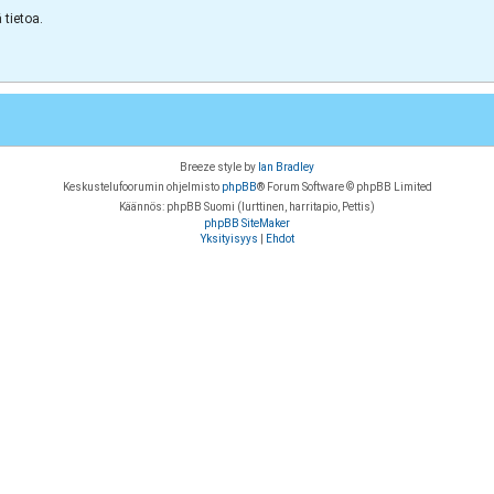
tietoa.
Breeze style by
Ian Bradley
Keskustelufoorumin ohjelmisto
phpBB
® Forum Software © phpBB Limited
Käännös: phpBB Suomi (lurttinen, harritapio, Pettis)
phpBB SiteMaker
Yksityisyys
|
Ehdot