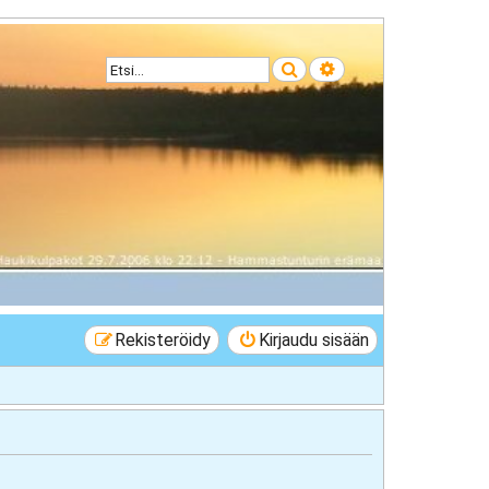
Etsi
Tarkennettu haku
Rekisteröidy
Kirjaudu sisään