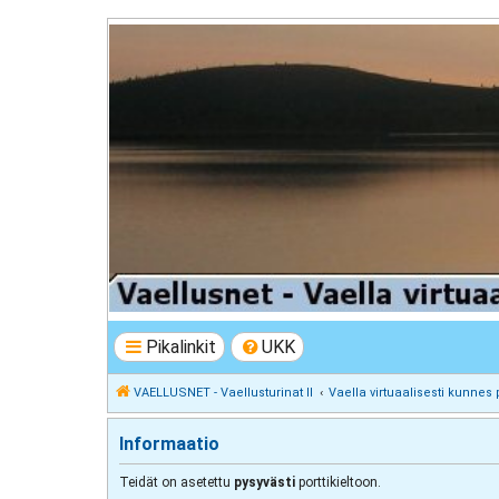
VAELLUSNET - Vaellusturinat II
Keskustelua vaeltamisesta ja Lapista
Pikalinkit
UKK
VAELLUSNET - Vaellusturinat II
Vaella virtuaalisesti kunnes 
Informaatio
Teidät on asetettu
pysyvästi
porttikieltoon.