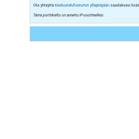
Ota yhteyttä
Keskustelufoorumin ylläpitäjään
saadaksesi lisää 
Tämä porttikielto on annettu IP-osoitteellesi.