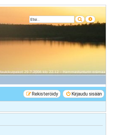
Etsi
Tarkennettu haku
Rekisteröidy
Kirjaudu sisään