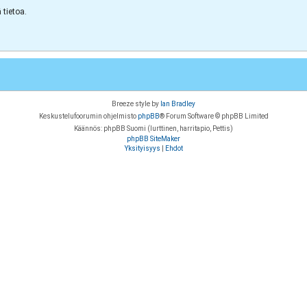
tietoa.
Breeze style by
Ian Bradley
Keskustelufoorumin ohjelmisto
phpBB
® Forum Software © phpBB Limited
Käännös: phpBB Suomi (lurttinen, harritapio, Pettis)
phpBB SiteMaker
Yksityisyys
|
Ehdot