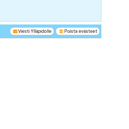
Viesti Ylläpidolle
Poista evästeet