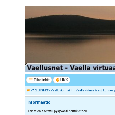
VAELLUSNET - Vaellusturinat II
Keskustelua vaeltamisesta ja Lapista
Pikalinkit
UKK
VAELLUSNET - Vaellusturinat II
Vaella virtuaalisesti kunnes 
Informaatio
Teidät on asetettu
pysyvästi
porttikieltoon.