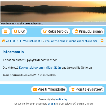
VAELLUSNET -
Vaellusturinat II
Keskustelua vaeltamisesta ja Lapista
UKK
Rekisteröidy
Kirjaudu sisään
E
VAELLUSNET - Vaellusturinat II
Vaella virtuaalisesti kunnes pääset oikeasti
t
Informaatio
s
i
Teidät on asetettu
pysyvästi
porttikieltoon.
Ota yhteyttä
Keskustelufoorumin ylläpitäjään
saadaksesi lisää tietoa.
Tämä porttikielto on annettu IP-osoitteellesi.
Viesti Ylläpidolle
Poista evästeet
Breeze style by
Ian Bradley
Keskustelufoorumin ohjelmisto
phpBB
® Forum Software © phpBB Limited