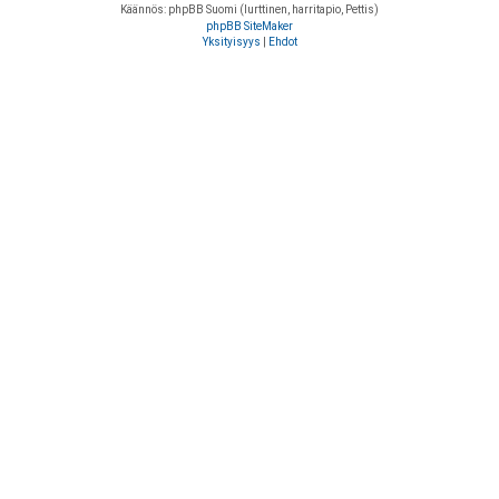
Käännös: phpBB Suomi (lurttinen, harritapio, Pettis)
phpBB SiteMaker
Yksityisyys
|
Ehdot