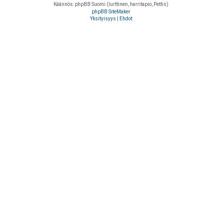
Käännös: phpBB Suomi (lurttinen, harritapio, Pettis)
phpBB SiteMaker
Yksityisyys
|
Ehdot