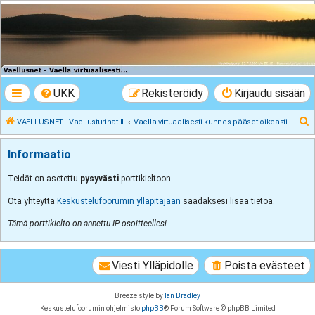
VAELLUSNET -
Vaellusturinat II
Keskustelua vaeltamisesta ja Lapista
UKK
Rekisteröidy
Kirjaudu sisään
E
VAELLUSNET - Vaellusturinat II
Vaella virtuaalisesti kunnes pääset oikeasti
t
Informaatio
s
i
Teidät on asetettu
pysyvästi
porttikieltoon.
Ota yhteyttä
Keskustelufoorumin ylläpitäjään
saadaksesi lisää tietoa.
Tämä porttikielto on annettu IP-osoitteellesi.
Viesti Ylläpidolle
Poista evästeet
Breeze style by
Ian Bradley
Keskustelufoorumin ohjelmisto
phpBB
® Forum Software © phpBB Limited