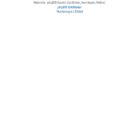
Käännös: phpBB Suomi (lurttinen, harritapio, Pettis)
phpBB SiteMaker
Yksityisyys
|
Ehdot