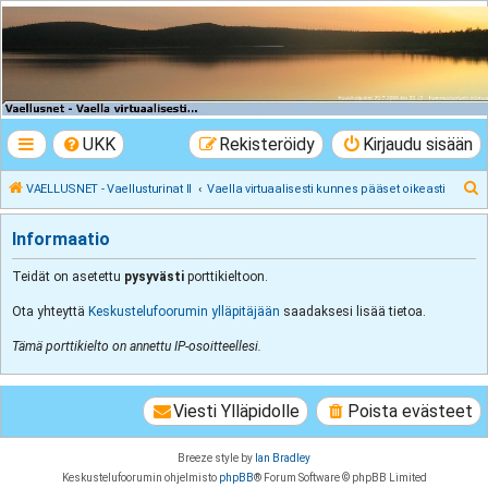
VAELLUSNET -
Vaellusturinat II
Keskustelua vaeltamisesta ja Lapista
UKK
Rekisteröidy
Kirjaudu sisään
E
VAELLUSNET - Vaellusturinat II
Vaella virtuaalisesti kunnes pääset oikeasti
t
Informaatio
s
i
Teidät on asetettu
pysyvästi
porttikieltoon.
Ota yhteyttä
Keskustelufoorumin ylläpitäjään
saadaksesi lisää tietoa.
Tämä porttikielto on annettu IP-osoitteellesi.
Viesti Ylläpidolle
Poista evästeet
Breeze style by
Ian Bradley
Keskustelufoorumin ohjelmisto
phpBB
® Forum Software © phpBB Limited