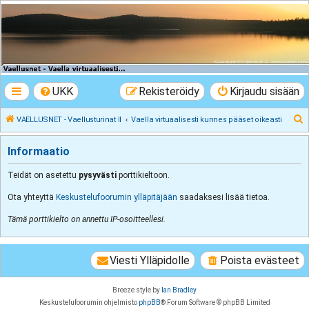
VAELLUSNET -
Vaellusturinat II
Keskustelua vaeltamisesta ja Lapista
UKK
Rekisteröidy
Kirjaudu sisään
E
VAELLUSNET - Vaellusturinat II
Vaella virtuaalisesti kunnes pääset oikeasti
t
Informaatio
s
i
Teidät on asetettu
pysyvästi
porttikieltoon.
Ota yhteyttä
Keskustelufoorumin ylläpitäjään
saadaksesi lisää tietoa.
Tämä porttikielto on annettu IP-osoitteellesi.
Viesti Ylläpidolle
Poista evästeet
Breeze style by
Ian Bradley
Keskustelufoorumin ohjelmisto
phpBB
® Forum Software © phpBB Limited