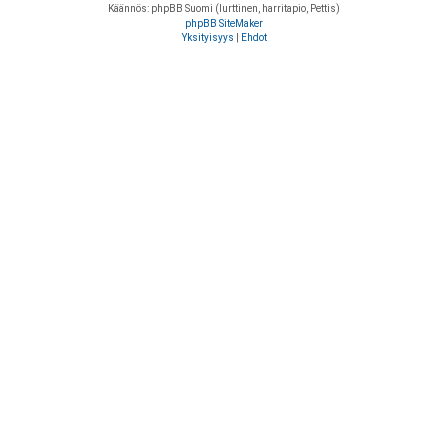
Käännös: phpBB Suomi (lurttinen, harritapio, Pettis)
phpBB SiteMaker
Yksityisyys
|
Ehdot