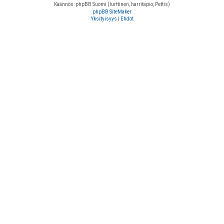
Käännös: phpBB Suomi (lurttinen, harritapio, Pettis)
phpBB SiteMaker
Yksityisyys
|
Ehdot