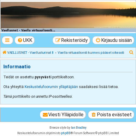
VAELLUSNET -
Vaellusturinat II
Keskustelua vaeltamisesta ja Lapista
UKK
Rekisteröidy
Kirjaudu sisään
E
VAELLUSNET - Vaellusturinat II
Vaella virtuaalisesti kunnes pääset oikeasti
t
Informaatio
s
i
Teidät on asetettu
pysyvästi
porttikieltoon.
Ota yhteyttä
Keskustelufoorumin ylläpitäjään
saadaksesi lisää tietoa.
Tämä porttikielto on annettu IP-osoitteellesi.
Viesti Ylläpidolle
Poista evästeet
Breeze style by
Ian Bradley
Keskustelufoorumin ohjelmisto
phpBB
® Forum Software © phpBB Limited