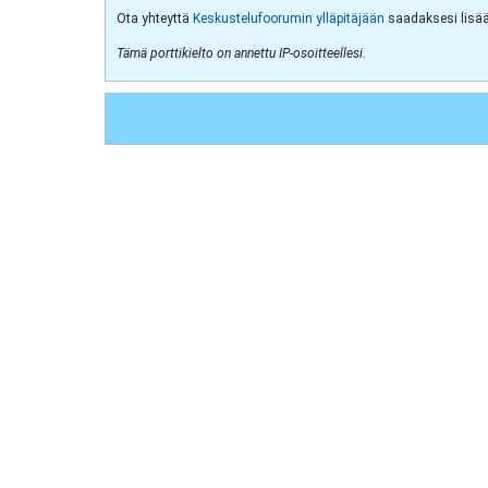
Ota yhteyttä
Keskustelufoorumin ylläpitäjään
saadaksesi lisää 
Tämä porttikielto on annettu IP-osoitteellesi.