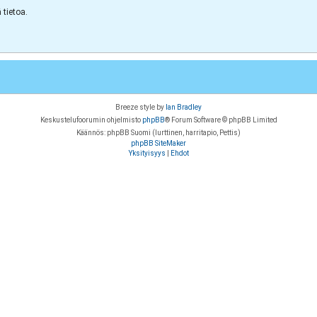
tietoa.
Breeze style by
Ian Bradley
Keskustelufoorumin ohjelmisto
phpBB
® Forum Software © phpBB Limited
Käännös: phpBB Suomi (lurttinen, harritapio, Pettis)
phpBB SiteMaker
Yksityisyys
|
Ehdot