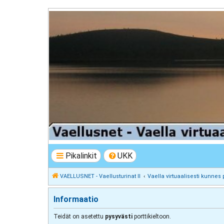
VAELLUSNET - Vaellusturinat II
Keskustelua vaeltamisesta ja Lapista
Pikalinkit
UKK
VAELLUSNET - Vaellusturinat II
Vaella virtuaalisesti kunnes 
Informaatio
Teidät on asetettu
pysyvästi
porttikieltoon.