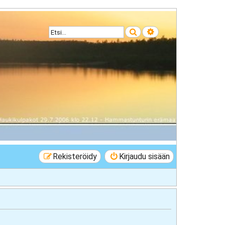
Etsi
Tarkennettu haku
Rekisteröidy
Kirjaudu sisään