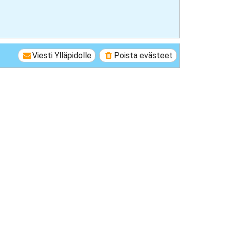
Viesti Ylläpidolle
Poista evästeet