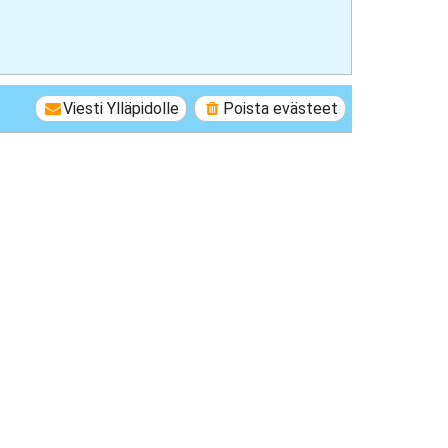
Viesti Ylläpidolle
Poista evästeet