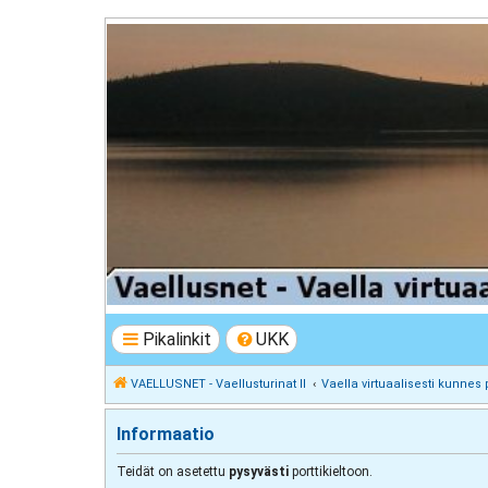
VAELLUSNET - Vaellusturinat II
Keskustelua vaeltamisesta ja Lapista
Pikalinkit
UKK
VAELLUSNET - Vaellusturinat II
Vaella virtuaalisesti kunnes 
Informaatio
Teidät on asetettu
pysyvästi
porttikieltoon.