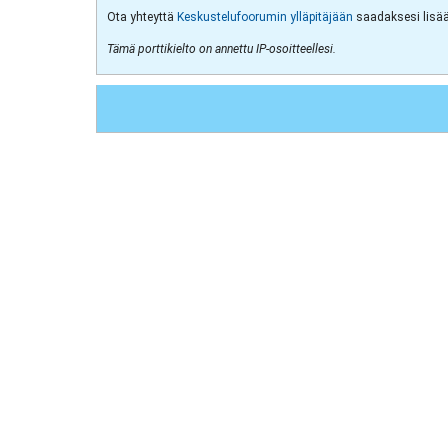
Ota yhteyttä
Keskustelufoorumin ylläpitäjään
saadaksesi lisää 
Tämä porttikielto on annettu IP-osoitteellesi.