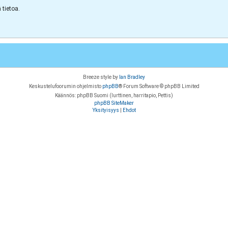
tietoa.
Breeze style by
Ian Bradley
Keskustelufoorumin ohjelmisto
phpBB
® Forum Software © phpBB Limited
Käännös: phpBB Suomi (lurttinen, harritapio, Pettis)
phpBB SiteMaker
Yksityisyys
|
Ehdot