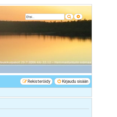
Etsi
Tarkennettu haku
Rekisteröidy
Kirjaudu sisään