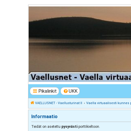
VAELLUSNET - Vaellusturinat II
Keskustelua vaeltamisesta ja Lapista
Pikalinkit
UKK
VAELLUSNET - Vaellusturinat II
Vaella virtuaalisesti kunnes 
Informaatio
Teidät on asetettu
pysyvästi
porttikieltoon.