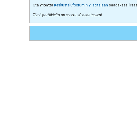
Ota yhteyttä
Keskustelufoorumin ylläpitäjään
saadaksesi lisää 
Tämä porttikielto on annettu IP-osoitteellesi.