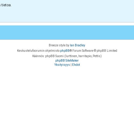
tietoa.
Breeze style by
Ian Bradley
Keskustelufoorumin ohjelmisto
phpBB
® Forum Software © phpBB Limited
Käännös: phpBB Suomi (lurttinen, harritapio, Pettis)
phpBB SiteMaker
Yksityisyys
|
Ehdot