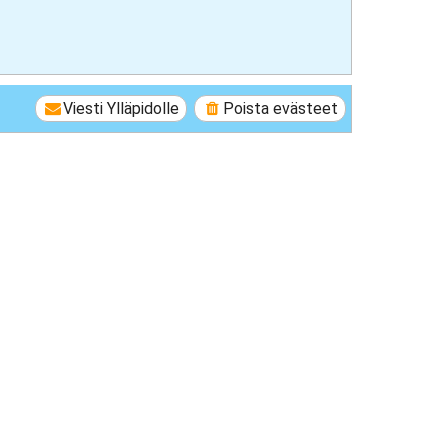
Viesti Ylläpidolle
Poista evästeet