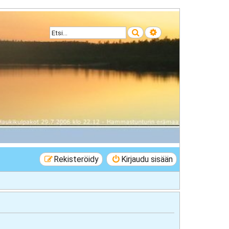
Etsi
Tarkennettu haku
Rekisteröidy
Kirjaudu sisään