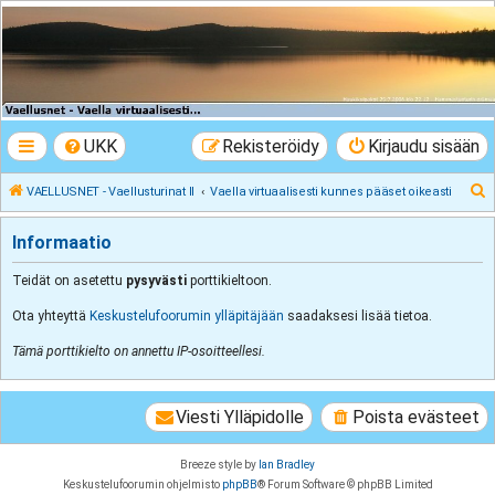
VAELLUSNET -
Vaellusturinat II
Keskustelua vaeltamisesta ja Lapista
UKK
Rekisteröidy
Kirjaudu sisään
E
VAELLUSNET - Vaellusturinat II
Vaella virtuaalisesti kunnes pääset oikeasti
t
Informaatio
s
i
Teidät on asetettu
pysyvästi
porttikieltoon.
Ota yhteyttä
Keskustelufoorumin ylläpitäjään
saadaksesi lisää tietoa.
Tämä porttikielto on annettu IP-osoitteellesi.
Viesti Ylläpidolle
Poista evästeet
Breeze style by
Ian Bradley
Keskustelufoorumin ohjelmisto
phpBB
® Forum Software © phpBB Limited