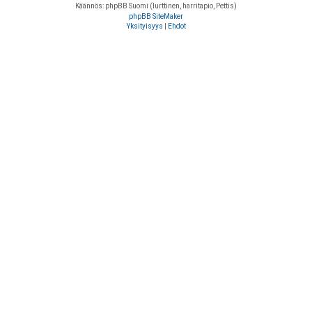
Käännös: phpBB Suomi (lurttinen, harritapio, Pettis)
phpBB SiteMaker
Yksityisyys
|
Ehdot