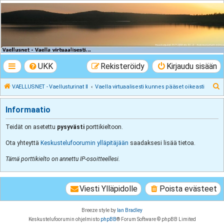
VAELLUSNET -
Vaellusturinat II
Keskustelua vaeltamisesta ja Lapista
UKK
Rekisteröidy
Kirjaudu sisään
E
VAELLUSNET - Vaellusturinat II
Vaella virtuaalisesti kunnes pääset oikeasti
t
Informaatio
s
i
Teidät on asetettu
pysyvästi
porttikieltoon.
Ota yhteyttä
Keskustelufoorumin ylläpitäjään
saadaksesi lisää tietoa.
Tämä porttikielto on annettu IP-osoitteellesi.
Viesti Ylläpidolle
Poista evästeet
Breeze style by
Ian Bradley
Keskustelufoorumin ohjelmisto
phpBB
® Forum Software © phpBB Limited