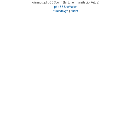
Käännös: phpBB Suomi (lurttinen, harritapio, Pettis)
phpBB SiteMaker
Yksityisyys
|
Ehdot