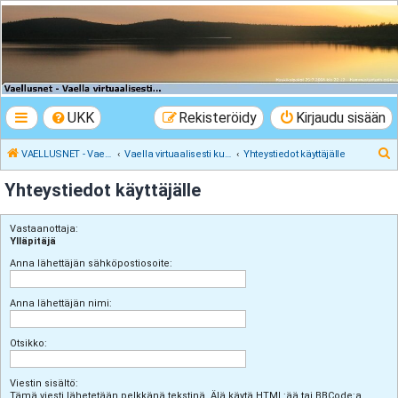
VAELLUSNET -
Vaellusturinat II
Keskustelua vaeltamisesta ja Lapista
UKK
Rekisteröidy
Kirjaudu sisään
E
VAELLUSNET - Vaellusturinat II
Vaella virtuaalisesti kunnes pääset oikeasti
Yhteystiedot käyttäjälle
t
Yhteystiedot käyttäjälle
s
i
Vastaanottaja:
Ylläpitäjä
Anna lähettäjän sähköpostiosoite:
Anna lähettäjän nimi:
Otsikko:
Viestin sisältö:
Tämä viesti lähetetään pelkkänä tekstinä. Älä käytä HTML:ää tai BBCode:a.