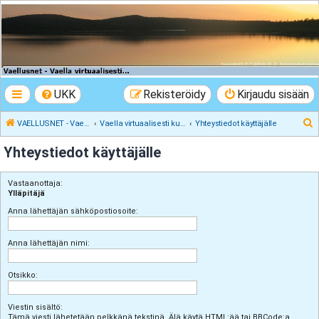
VAELLUSNET -
Vaellusturinat II
Keskustelua vaeltamisesta ja Lapista
UKK
Rekisteröidy
Kirjaudu sisään
E
VAELLUSNET - Vaellusturinat II
Vaella virtuaalisesti kunnes pääset oikeasti
Yhteystiedot käyttäjälle
t
Yhteystiedot käyttäjälle
s
i
Vastaanottaja:
Ylläpitäjä
Anna lähettäjän sähköpostiosoite:
Anna lähettäjän nimi:
Otsikko:
Viestin sisältö:
Tämä viesti lähetetään pelkkänä tekstinä. Älä käytä HTML:ää tai BBCode:a.