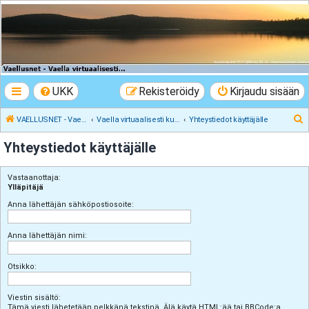
VAELLUSNET -
Vaellusturinat II
Keskustelua vaeltamisesta ja Lapista
UKK
Rekisteröidy
Kirjaudu sisään
E
VAELLUSNET - Vaellusturinat II
Vaella virtuaalisesti kunnes pääset oikeasti
Yhteystiedot käyttäjälle
t
Yhteystiedot käyttäjälle
s
i
Vastaanottaja:
Ylläpitäjä
Anna lähettäjän sähköpostiosoite:
Anna lähettäjän nimi:
Otsikko:
Viestin sisältö:
Tämä viesti lähetetään pelkkänä tekstinä. Älä käytä HTML:ää tai BBCode:a.