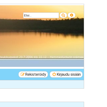
Etsi
Tarkennettu haku
Rekisteröidy
Kirjaudu sisään