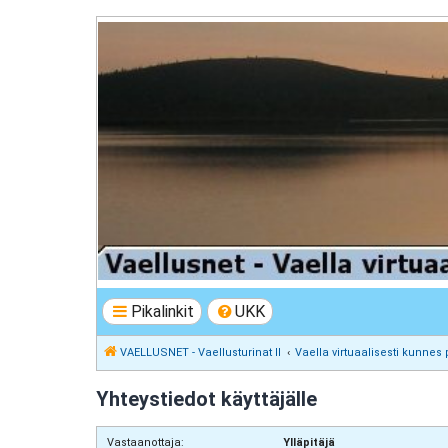
VAELLUSNET - Vaellusturinat II
Keskustelua vaeltamisesta ja Lapista
Pikalinkit
UKK
VAELLUSNET - Vaellusturinat II
Vaella virtuaalisesti kunnes 
Yhteystiedot käyttäjälle
Vastaanottaja:
Ylläpitäjä