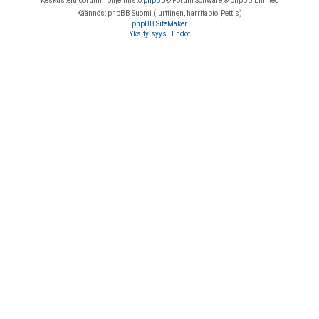
Keskustelufoorumin ohjelmisto
phpBB
® Forum Software © phpBB Limited
Käännös: phpBB Suomi (lurttinen, harritapio, Pettis)
phpBB SiteMaker
Yksityisyys
|
Ehdot