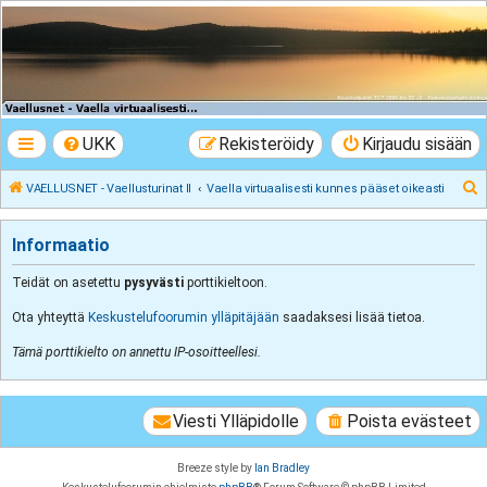
VAELLUSNET -
Vaellusturinat II
Keskustelua vaeltamisesta ja Lapista
UKK
Rekisteröidy
Kirjaudu sisään
E
VAELLUSNET - Vaellusturinat II
Vaella virtuaalisesti kunnes pääset oikeasti
t
s
Informaatio
i
Teidät on asetettu
pysyvästi
porttikieltoon.
Ota yhteyttä
Keskustelufoorumin ylläpitäjään
saadaksesi lisää tietoa.
Tämä porttikielto on annettu IP-osoitteellesi.
Viesti Ylläpidolle
Poista evästeet
Breeze style by
Ian Bradley