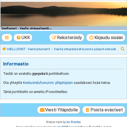
VAELLUSNET -
Vaellusturinat II
Keskustelua vaeltamisesta ja Lapista
UKK
Rekisteröidy
Kirjaudu sisään
E
VAELLUSNET - Vaellusturinat II
Vaella virtuaalisesti kunnes pääset oikeasti
t
s
Informaatio
i
Teidät on asetettu
pysyvästi
porttikieltoon.
Ota yhteyttä
Keskustelufoorumin ylläpitäjään
saadaksesi lisää tietoa.
Tämä porttikielto on annettu IP-osoitteellesi.
Viesti Ylläpidolle
Poista evästeet
Breeze style by
Ian Bradley