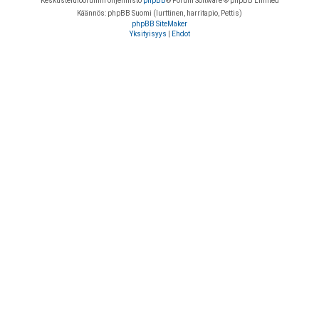
Keskustelufoorumin ohjelmisto
phpBB
® Forum Software © phpBB Limited
Käännös: phpBB Suomi (lurttinen, harritapio, Pettis)
phpBB SiteMaker
Yksityisyys
|
Ehdot