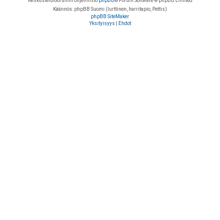
Keskustelufoorumin ohjelmisto
phpBB
® Forum Software © phpBB Limited
Käännös: phpBB Suomi (lurttinen, harritapio, Pettis)
phpBB SiteMaker
Yksityisyys
|
Ehdot