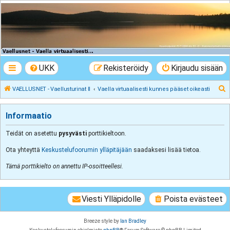
VAELLUSNET -
Vaellusturinat II
Keskustelua vaeltamisesta ja Lapista
UKK
Rekisteröidy
Kirjaudu sisään
E
VAELLUSNET - Vaellusturinat II
Vaella virtuaalisesti kunnes pääset oikeasti
t
s
Informaatio
i
Teidät on asetettu
pysyvästi
porttikieltoon.
Ota yhteyttä
Keskustelufoorumin ylläpitäjään
saadaksesi lisää tietoa.
Tämä porttikielto on annettu IP-osoitteellesi.
Viesti Ylläpidolle
Poista evästeet
Breeze style by
Ian Bradley