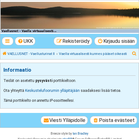
VAELLUSNET -
Vaellusturinat II
Keskustelua vaeltamisesta ja Lapista
UKK
Rekisteröidy
Kirjaudu sisään
E
VAELLUSNET - Vaellusturinat II
Vaella virtuaalisesti kunnes pääset oikeasti
t
s
Informaatio
i
Teidät on asetettu
pysyvästi
porttikieltoon.
Ota yhteyttä
Keskustelufoorumin ylläpitäjään
saadaksesi lisää tietoa.
Tämä porttikielto on annettu IP-osoitteellesi.
Viesti Ylläpidolle
Poista evästeet
Breeze style by
Ian Bradley