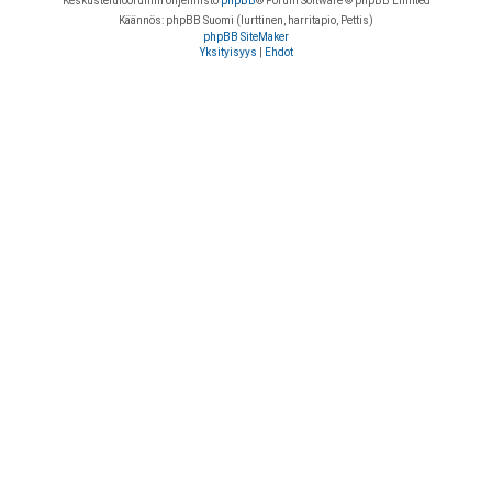
Keskustelufoorumin ohjelmisto
phpBB
® Forum Software © phpBB Limited
Käännös: phpBB Suomi (lurttinen, harritapio, Pettis)
phpBB SiteMaker
Yksityisyys
|
Ehdot