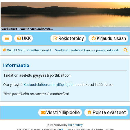
VAELLUSNET -
Vaellusturinat II
Keskustelua vaeltamisesta ja Lapista
UKK
Rekisteröidy
Kirjaudu sisään
E
VAELLUSNET - Vaellusturinat II
Vaella virtuaalisesti kunnes pääset oikeasti
t
s
Informaatio
i
Teidät on asetettu
pysyvästi
porttikieltoon.
Ota yhteyttä
Keskustelufoorumin ylläpitäjään
saadaksesi lisää tietoa.
Tämä porttikielto on annettu IP-osoitteellesi.
Viesti Ylläpidolle
Poista evästeet
Breeze style by
Ian Bradley