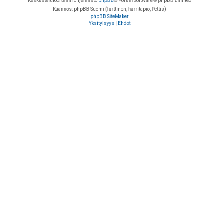
Keskustelufoorumin ohjelmisto
phpBB
® Forum Software © phpBB Limited
Käännös: phpBB Suomi (lurttinen, harritapio, Pettis)
phpBB SiteMaker
Yksityisyys
|
Ehdot