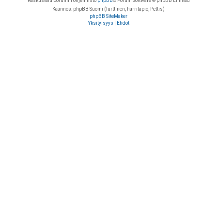
Keskustelufoorumin ohjelmisto
phpBB
® Forum Software © phpBB Limited
Käännös: phpBB Suomi (lurttinen, harritapio, Pettis)
phpBB SiteMaker
Yksityisyys
|
Ehdot