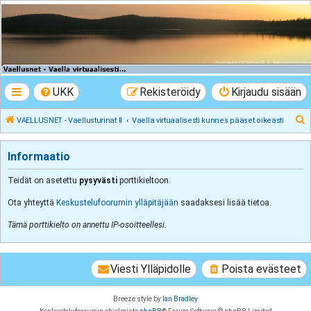
VAELLUSNET -
Vaellusturinat II
Keskustelua vaeltamisesta ja Lapista
UKK
Rekisteröidy
Kirjaudu sisään
E
VAELLUSNET - Vaellusturinat II
Vaella virtuaalisesti kunnes pääset oikeasti
t
s
Informaatio
i
Teidät on asetettu
pysyvästi
porttikieltoon.
Ota yhteyttä
Keskustelufoorumin ylläpitäjään
saadaksesi lisää tietoa.
Tämä porttikielto on annettu IP-osoitteellesi.
Viesti Ylläpidolle
Poista evästeet
Breeze style by
Ian Bradley