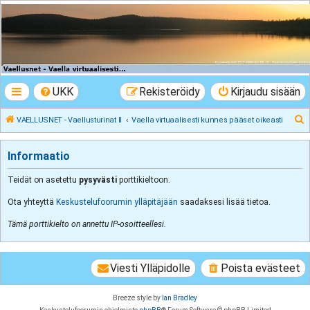
VAELLUSNET -
Vaellusturinat II
Keskustelua vaeltamisesta ja Lapista
UKK
Rekisteröidy
Kirjaudu sisään
E
VAELLUSNET - Vaellusturinat II
Vaella virtuaalisesti kunnes pääset oikeasti
t
s
Informaatio
i
Teidät on asetettu
pysyvästi
porttikieltoon.
Ota yhteyttä
Keskustelufoorumin ylläpitäjään
saadaksesi lisää tietoa.
Tämä porttikielto on annettu IP-osoitteellesi.
Viesti Ylläpidolle
Poista evästeet
Breeze style by
Ian Bradley