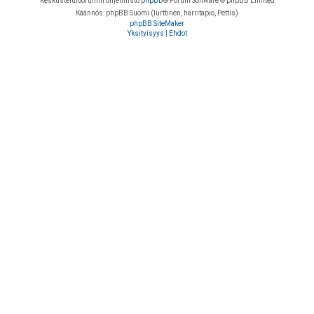
Keskustelufoorumin ohjelmisto
phpBB
® Forum Software © phpBB Limited
Käännös: phpBB Suomi (lurttinen, harritapio, Pettis)
phpBB SiteMaker
Yksityisyys
|
Ehdot