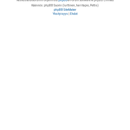
Keskustelufoorumin ohjelmisto
phpBB
® Forum Software © phpBB Limited
Käännös: phpBB Suomi (lurttinen, harritapio, Pettis)
phpBB SiteMaker
Yksityisyys
|
Ehdot