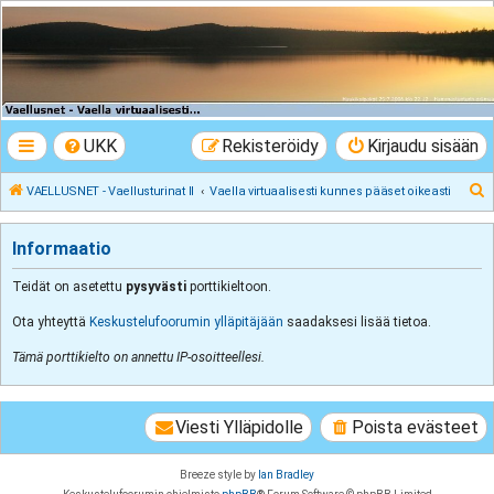
VAELLUSNET -
Vaellusturinat II
Keskustelua vaeltamisesta ja Lapista
UKK
Rekisteröidy
Kirjaudu sisään
E
VAELLUSNET - Vaellusturinat II
Vaella virtuaalisesti kunnes pääset oikeasti
t
s
Informaatio
i
Teidät on asetettu
pysyvästi
porttikieltoon.
Ota yhteyttä
Keskustelufoorumin ylläpitäjään
saadaksesi lisää tietoa.
Tämä porttikielto on annettu IP-osoitteellesi.
Viesti Ylläpidolle
Poista evästeet
Breeze style by
Ian Bradley