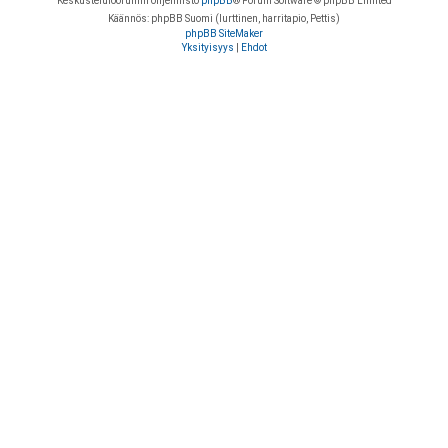
Keskustelufoorumin ohjelmisto
phpBB
® Forum Software © phpBB Limited
Käännös: phpBB Suomi (lurttinen, harritapio, Pettis)
phpBB SiteMaker
Yksityisyys
|
Ehdot