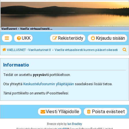
VAELLUSNET -
Vaellusturinat II
Keskustelua vaeltamisesta ja Lapista
UKK
Rekisteröidy
Kirjaudu sisään
E
VAELLUSNET - Vaellusturinat II
Vaella virtuaalisesti kunnes pääset oikeasti
t
s
Informaatio
i
Teidät on asetettu
pysyvästi
porttikieltoon.
Ota yhteyttä
Keskustelufoorumin ylläpitäjään
saadaksesi lisää tietoa.
Tämä porttikielto on annettu IP-osoitteellesi.
Viesti Ylläpidolle
Poista evästeet
Breeze style by
Ian Bradley