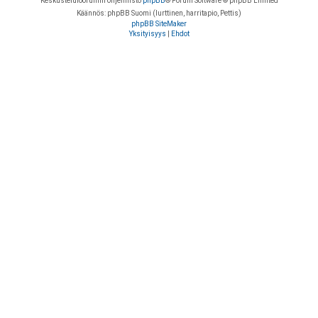
Keskustelufoorumin ohjelmisto
phpBB
® Forum Software © phpBB Limited
Käännös: phpBB Suomi (lurttinen, harritapio, Pettis)
phpBB SiteMaker
Yksityisyys
|
Ehdot