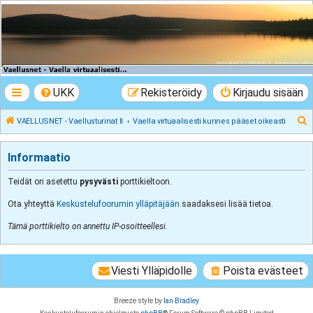
VAELLUSNET -
Vaellusturinat II
Keskustelua vaeltamisesta ja Lapista
UKK
Rekisteröidy
Kirjaudu sisään
E
VAELLUSNET - Vaellusturinat II
Vaella virtuaalisesti kunnes pääset oikeasti
t
s
Informaatio
i
Teidät on asetettu
pysyvästi
porttikieltoon.
Ota yhteyttä
Keskustelufoorumin ylläpitäjään
saadaksesi lisää tietoa.
Tämä porttikielto on annettu IP-osoitteellesi.
Viesti Ylläpidolle
Poista evästeet
Breeze style by
Ian Bradley