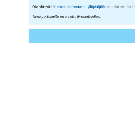
Ota yhteyttä
Keskustelufoorumin ylläpitäjään
saadaksesi lisää 
Tämä porttikielto on annettu IP-osoitteellesi.