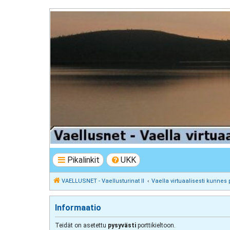
VAELLUSNET - Vaellusturinat II
Keskustelua vaeltamisesta ja Lapista
Pikalinkit
UKK
VAELLUSNET - Vaellusturinat II
Vaella virtuaalisesti kunnes 
Informaatio
Teidät on asetettu
pysyvästi
porttikieltoon.