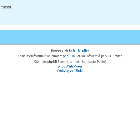
tietoa.
Breeze style by
Ian Bradley
Keskustelufoorumin ohjelmisto
phpBB
® Forum Software © phpBB Limited
Käännös: phpBB Suomi (lurttinen, harritapio, Pettis)
phpBB SiteMaker
Yksityisyys
|
Ehdot