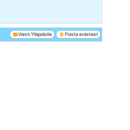
Viesti Ylläpidolle
Poista evästeet