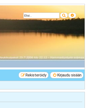
Etsi
Tarkennettu haku
Rekisteröidy
Kirjaudu sisään