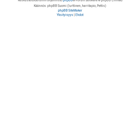
Keskustelufoorumin ohjelmisto
phpBB
® Forum Software © phpBB Limited
Käännös: phpBB Suomi (lurttinen, harritapio, Pettis)
phpBB SiteMaker
Yksityisyys
|
Ehdot