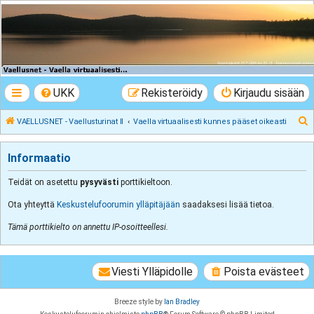
VAELLUSNET -
Vaellusturinat II
Keskustelua vaeltamisesta ja Lapista
UKK
Rekisteröidy
Kirjaudu sisään
E
VAELLUSNET - Vaellusturinat II
Vaella virtuaalisesti kunnes pääset oikeasti
t
s
Informaatio
i
Teidät on asetettu
pysyvästi
porttikieltoon.
Ota yhteyttä
Keskustelufoorumin ylläpitäjään
saadaksesi lisää tietoa.
Tämä porttikielto on annettu IP-osoitteellesi.
Viesti Ylläpidolle
Poista evästeet
Breeze style by
Ian Bradley