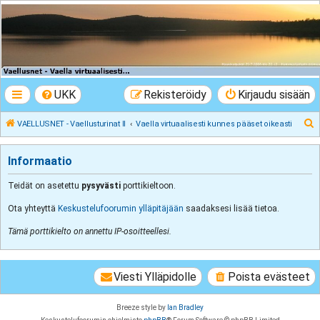
VAELLUSNET -
Vaellusturinat II
Keskustelua vaeltamisesta ja Lapista
UKK
Rekisteröidy
Kirjaudu sisään
E
VAELLUSNET - Vaellusturinat II
Vaella virtuaalisesti kunnes pääset oikeasti
t
s
Informaatio
i
Teidät on asetettu
pysyvästi
porttikieltoon.
Ota yhteyttä
Keskustelufoorumin ylläpitäjään
saadaksesi lisää tietoa.
Tämä porttikielto on annettu IP-osoitteellesi.
Viesti Ylläpidolle
Poista evästeet
Breeze style by
Ian Bradley