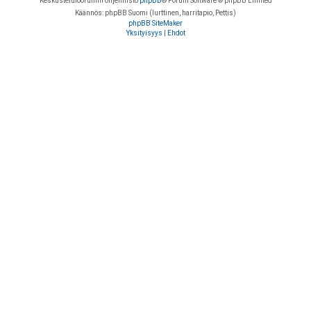
Keskustelufoorumin ohjelmisto
phpBB
® Forum Software © phpBB Limited
Käännös: phpBB Suomi (lurttinen, harritapio, Pettis)
phpBB SiteMaker
Yksityisyys
|
Ehdot