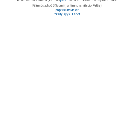
Keskustelufoorumin ohjelmisto
phpBB
® Forum Software © phpBB Limited
Käännös: phpBB Suomi (lurttinen, harritapio, Pettis)
phpBB SiteMaker
Yksityisyys
|
Ehdot