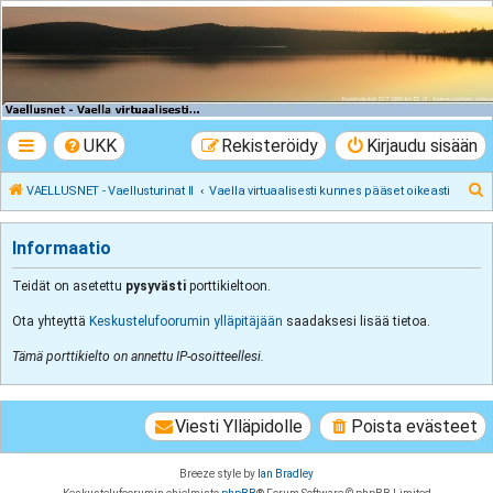
VAELLUSNET -
Vaellusturinat II
Keskustelua vaeltamisesta ja Lapista
UKK
Rekisteröidy
Kirjaudu sisään
E
VAELLUSNET - Vaellusturinat II
Vaella virtuaalisesti kunnes pääset oikeasti
t
s
Informaatio
i
Teidät on asetettu
pysyvästi
porttikieltoon.
Ota yhteyttä
Keskustelufoorumin ylläpitäjään
saadaksesi lisää tietoa.
Tämä porttikielto on annettu IP-osoitteellesi.
Viesti Ylläpidolle
Poista evästeet
Breeze style by
Ian Bradley