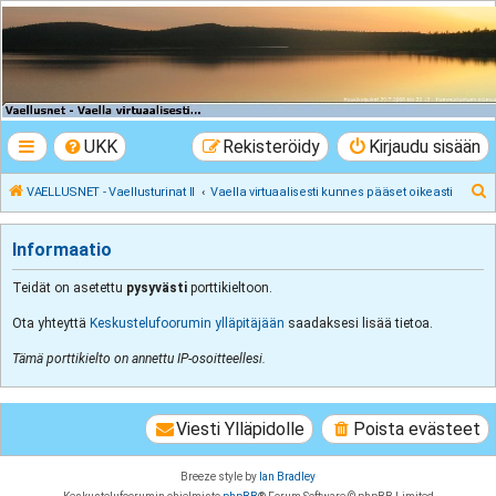
VAELLUSNET -
Vaellusturinat II
Keskustelua vaeltamisesta ja Lapista
UKK
Rekisteröidy
Kirjaudu sisään
E
VAELLUSNET - Vaellusturinat II
Vaella virtuaalisesti kunnes pääset oikeasti
t
s
Informaatio
i
Teidät on asetettu
pysyvästi
porttikieltoon.
Ota yhteyttä
Keskustelufoorumin ylläpitäjään
saadaksesi lisää tietoa.
Tämä porttikielto on annettu IP-osoitteellesi.
Viesti Ylläpidolle
Poista evästeet
Breeze style by
Ian Bradley