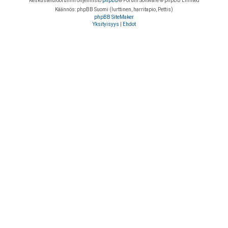
Keskustelufoorumin ohjelmisto
phpBB
® Forum Software © phpBB Limited
Käännös: phpBB Suomi (lurttinen, harritapio, Pettis)
phpBB SiteMaker
Yksityisyys
|
Ehdot