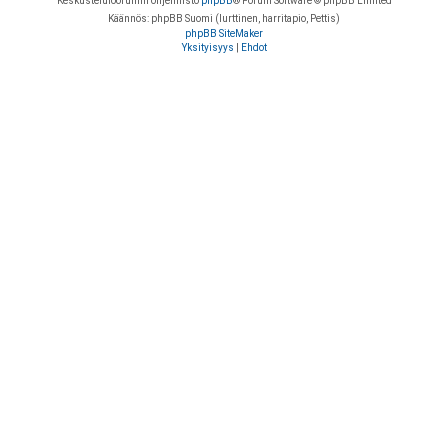
Keskustelufoorumin ohjelmisto
phpBB
® Forum Software © phpBB Limited
Käännös: phpBB Suomi (lurttinen, harritapio, Pettis)
phpBB SiteMaker
Yksityisyys
|
Ehdot