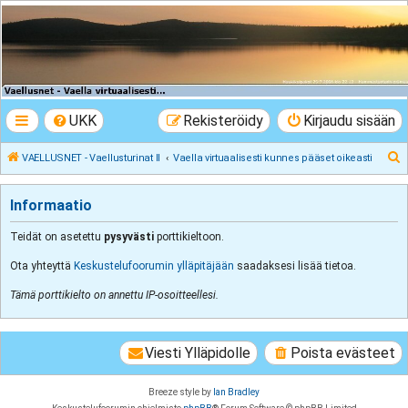
VAELLUSNET -
Vaellusturinat II
Keskustelua vaeltamisesta ja Lapista
UKK
Rekisteröidy
Kirjaudu sisään
E
VAELLUSNET - Vaellusturinat II
Vaella virtuaalisesti kunnes pääset oikeasti
t
s
Informaatio
i
Teidät on asetettu
pysyvästi
porttikieltoon.
Ota yhteyttä
Keskustelufoorumin ylläpitäjään
saadaksesi lisää tietoa.
Tämä porttikielto on annettu IP-osoitteellesi.
Viesti Ylläpidolle
Poista evästeet
Breeze style by
Ian Bradley