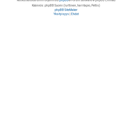
Keskustelufoorumin ohjelmisto
phpBB
® Forum Software © phpBB Limited
Käännös: phpBB Suomi (lurttinen, harritapio, Pettis)
phpBB SiteMaker
Yksityisyys
|
Ehdot