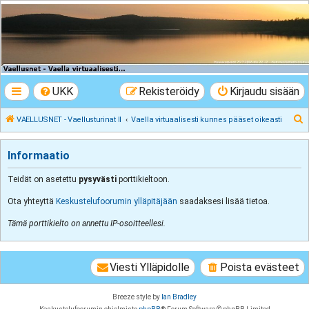
VAELLUSNET -
Vaellusturinat II
Keskustelua vaeltamisesta ja Lapista
UKK
Rekisteröidy
Kirjaudu sisään
E
VAELLUSNET - Vaellusturinat II
Vaella virtuaalisesti kunnes pääset oikeasti
t
s
Informaatio
i
Teidät on asetettu
pysyvästi
porttikieltoon.
Ota yhteyttä
Keskustelufoorumin ylläpitäjään
saadaksesi lisää tietoa.
Tämä porttikielto on annettu IP-osoitteellesi.
Viesti Ylläpidolle
Poista evästeet
Breeze style by
Ian Bradley