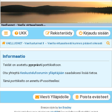
VAELLUSNET -
Vaellusturinat II
Keskustelua vaeltamisesta ja Lapista
UKK
Rekisteröidy
Kirjaudu sisään
E
VAELLUSNET - Vaellusturinat II
Vaella virtuaalisesti kunnes pääset oikeasti
t
s
Informaatio
i
Teidät on asetettu
pysyvästi
porttikieltoon.
Ota yhteyttä
Keskustelufoorumin ylläpitäjään
saadaksesi lisää tietoa.
Tämä porttikielto on annettu IP-osoitteellesi.
Viesti Ylläpidolle
Poista evästeet
Breeze style by
Ian Bradley