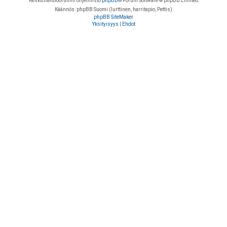
Keskustelufoorumin ohjelmisto
phpBB
® Forum Software © phpBB Limited
Käännös: phpBB Suomi (lurttinen, harritapio, Pettis)
phpBB SiteMaker
Yksityisyys
|
Ehdot