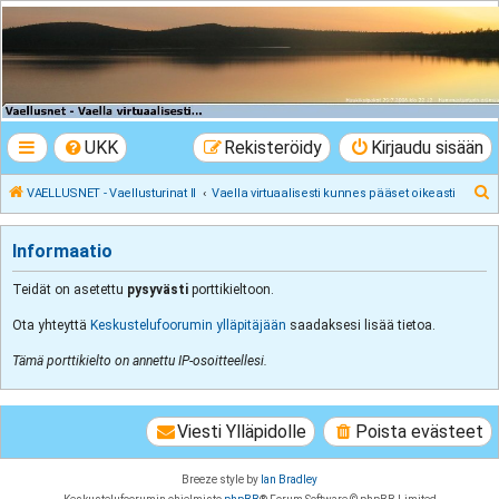
VAELLUSNET -
Vaellusturinat II
Keskustelua vaeltamisesta ja Lapista
UKK
Rekisteröidy
Kirjaudu sisään
E
VAELLUSNET - Vaellusturinat II
Vaella virtuaalisesti kunnes pääset oikeasti
t
s
Informaatio
i
Teidät on asetettu
pysyvästi
porttikieltoon.
Ota yhteyttä
Keskustelufoorumin ylläpitäjään
saadaksesi lisää tietoa.
Tämä porttikielto on annettu IP-osoitteellesi.
Viesti Ylläpidolle
Poista evästeet
Breeze style by
Ian Bradley