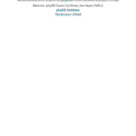
Keskustelufoorumin ohjelmisto
phpBB
® Forum Software © phpBB Limited
Käännös: phpBB Suomi (lurttinen, harritapio, Pettis)
phpBB SiteMaker
Yksityisyys
|
Ehdot