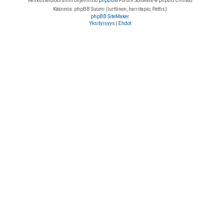
Keskustelufoorumin ohjelmisto
phpBB
® Forum Software © phpBB Limited
Käännös: phpBB Suomi (lurttinen, harritapio, Pettis)
phpBB SiteMaker
Yksityisyys
|
Ehdot