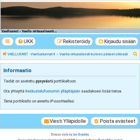
VAELLUSNET -
Vaellusturinat II
Keskustelua vaeltamisesta ja Lapista
UKK
Rekisteröidy
Kirjaudu sisään
E
VAELLUSNET - Vaellusturinat II
Vaella virtuaalisesti kunnes pääset oikeasti
t
s
Informaatio
i
Teidät on asetettu
pysyvästi
porttikieltoon.
Ota yhteyttä
Keskustelufoorumin ylläpitäjään
saadaksesi lisää tietoa.
Tämä porttikielto on annettu IP-osoitteellesi.
Viesti Ylläpidolle
Poista evästeet
Breeze style by
Ian Bradley