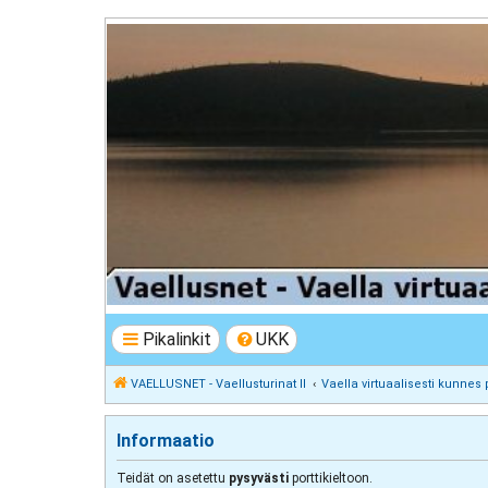
VAELLUSNET - Vaellusturinat II
Keskustelua vaeltamisesta ja Lapista
Pikalinkit
UKK
VAELLUSNET - Vaellusturinat II
Vaella virtuaalisesti kunnes 
Informaatio
Teidät on asetettu
pysyvästi
porttikieltoon.