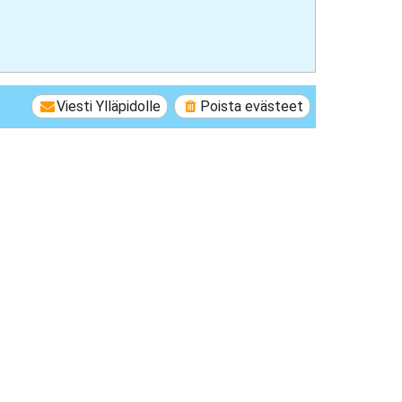
Viesti Ylläpidolle
Poista evästeet