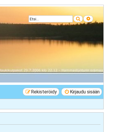
Etsi
Tarkennettu haku
Rekisteröidy
Kirjaudu sisään