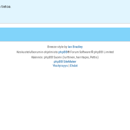
tietoa.
Breeze style by
Ian Bradley
Keskustelufoorumin ohjelmisto
phpBB
® Forum Software © phpBB Limited
Käännös: phpBB Suomi (lurttinen, harritapio, Pettis)
phpBB SiteMaker
Yksityisyys
|
Ehdot