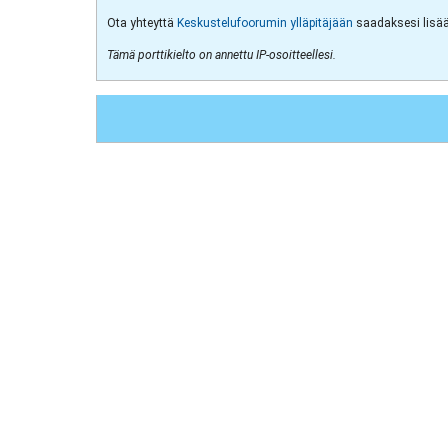
Ota yhteyttä
Keskustelufoorumin ylläpitäjään
saadaksesi lisää 
Tämä porttikielto on annettu IP-osoitteellesi.