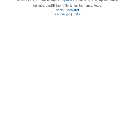
Keskustelufoorumin ohjelmisto
phpBB
® Forum Software © phpBB Limited
Käännös: phpBB Suomi (lurttinen, harritapio, Pettis)
phpBB SiteMaker
Yksityisyys
|
Ehdot