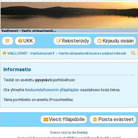
VAELLUSNET -
Vaellusturinat II
Keskustelua vaeltamisesta ja Lapista
UKK
Rekisteröidy
Kirjaudu sisään
E
VAELLUSNET - Vaellusturinat II
Vaella virtuaalisesti kunnes pääset oikeasti
t
s
Informaatio
i
Teidät on asetettu
pysyvästi
porttikieltoon.
Ota yhteyttä
Keskustelufoorumin ylläpitäjään
saadaksesi lisää tietoa.
Tämä porttikielto on annettu IP-osoitteellesi.
Viesti Ylläpidolle
Poista evästeet
Breeze style by
Ian Bradley