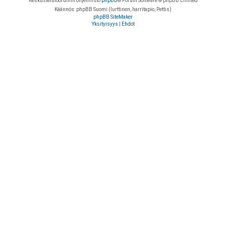
Keskustelufoorumin ohjelmisto
phpBB
® Forum Software © phpBB Limited
Käännös: phpBB Suomi (lurttinen, harritapio, Pettis)
phpBB SiteMaker
Yksityisyys
|
Ehdot