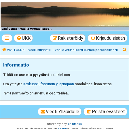
VAELLUSNET -
Vaellusturinat II
Keskustelua vaeltamisesta ja Lapista
UKK
Rekisteröidy
Kirjaudu sisään
E
VAELLUSNET - Vaellusturinat II
Vaella virtuaalisesti kunnes pääset oikeasti
t
s
Informaatio
i
Teidät on asetettu
pysyvästi
porttikieltoon.
Ota yhteyttä
Keskustelufoorumin ylläpitäjään
saadaksesi lisää tietoa.
Tämä porttikielto on annettu IP-osoitteellesi.
Viesti Ylläpidolle
Poista evästeet
Breeze style by
Ian Bradley