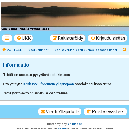
VAELLUSNET -
Vaellusturinat II
Keskustelua vaeltamisesta ja Lapista
UKK
Rekisteröidy
Kirjaudu sisään
E
VAELLUSNET - Vaellusturinat II
Vaella virtuaalisesti kunnes pääset oikeasti
t
s
Informaatio
i
Teidät on asetettu
pysyvästi
porttikieltoon.
Ota yhteyttä
Keskustelufoorumin ylläpitäjään
saadaksesi lisää tietoa.
Tämä porttikielto on annettu IP-osoitteellesi.
Viesti Ylläpidolle
Poista evästeet
Breeze style by
Ian Bradley