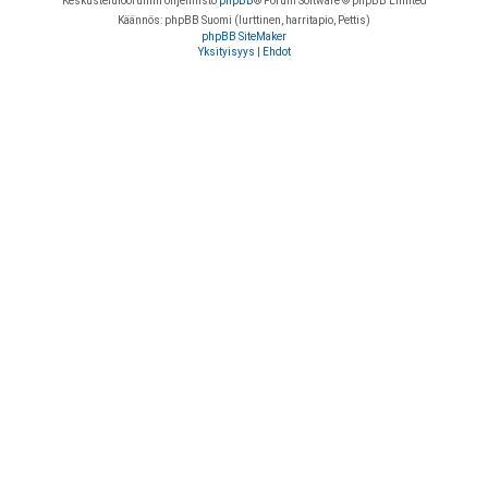
Keskustelufoorumin ohjelmisto
phpBB
® Forum Software © phpBB Limited
Käännös: phpBB Suomi (lurttinen, harritapio, Pettis)
phpBB SiteMaker
Yksityisyys
|
Ehdot