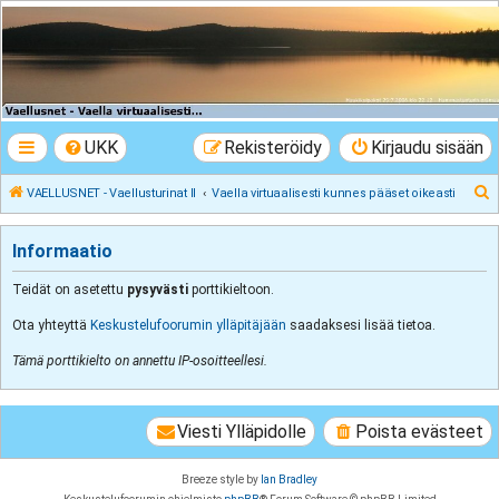
VAELLUSNET -
Vaellusturinat II
Keskustelua vaeltamisesta ja Lapista
UKK
Rekisteröidy
Kirjaudu sisään
E
VAELLUSNET - Vaellusturinat II
Vaella virtuaalisesti kunnes pääset oikeasti
t
s
Informaatio
i
Teidät on asetettu
pysyvästi
porttikieltoon.
Ota yhteyttä
Keskustelufoorumin ylläpitäjään
saadaksesi lisää tietoa.
Tämä porttikielto on annettu IP-osoitteellesi.
Viesti Ylläpidolle
Poista evästeet
Breeze style by
Ian Bradley