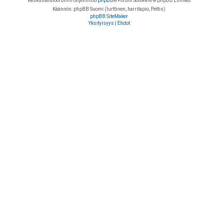
Keskustelufoorumin ohjelmisto
phpBB
® Forum Software © phpBB Limited
Käännös: phpBB Suomi (lurttinen, harritapio, Pettis)
phpBB SiteMaker
Yksityisyys
|
Ehdot